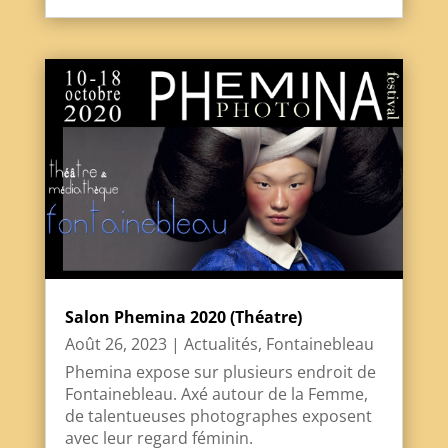
Salon Phemina 2020 (Théatre)
Août 26, 2023
|
Actualités
,
Fontainebleau
Phemina expose sur plusieurs endroit de
Fontainebleau. Axé autour de la Femme,
de talentueuses photographes exposent
avec leur regard féminin.