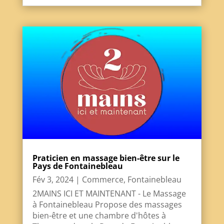
Praticien en massage bien-être sur le
Pays de Fontainebleau
Fév 3, 2024
|
Commerce
,
Fontainebleau
2MAINS ICI ET MAINTENANT - Le Massage
à Fontainebleau Propose des massages
bien-être et une chambre d'hôtes à