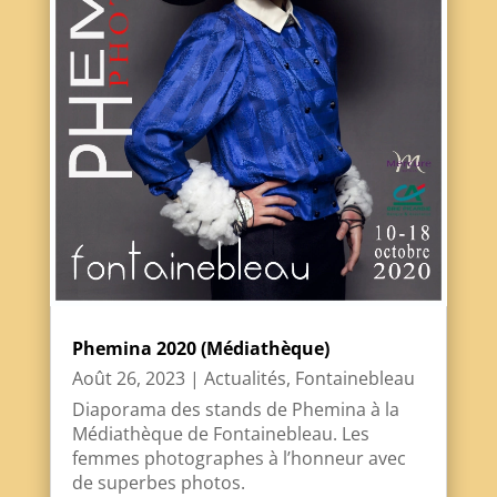
Phemina 2020 (Médiathèque)
Août 26, 2023
|
Actualités
,
Fontainebleau
Diaporama des stands de Phemina à la
Médiathèque de Fontainebleau. Les
femmes photographes à l’honneur avec
de superbes photos.