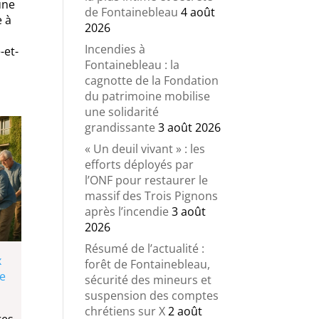
une
de Fontainebleau
4 août
e à
2026
Incendies à
-et-
Fontainebleau : la
cagnotte de la Fondation
du patrimoine mobilise
une solidarité
grandissante
3 août 2026
« Un deuil vivant » : les
efforts déployés par
l’ONF pour restaurer le
massif des Trois Pignons
après l’incendie
3 août
2026
Résumé de l’actualité :
x
forêt de Fontainebleau,
ce
sécurité des mineurs et
suspension des comptes
chrétiens sur X
2 août
res