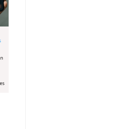
s
on
tes