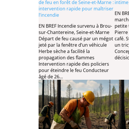
de feu en forêt de Seine-et-Marne :
intime
intervention rapide pour maîtriser
EN BR
l’incendie
marché
EN BREF Incendie survenu à Brou-
petite 
sur-Chantereine, Seine-et-Marne
Pierre
Départ de feu causé par un mégot
café. 
jeté par la fenêtre d’un véhicule
un tri
Herbe sèche a facilité la
Concep
propagation des flammes
décisi
Intervention rapide des policiers
pour éteindre le feu Conducteur
âgé de 26…