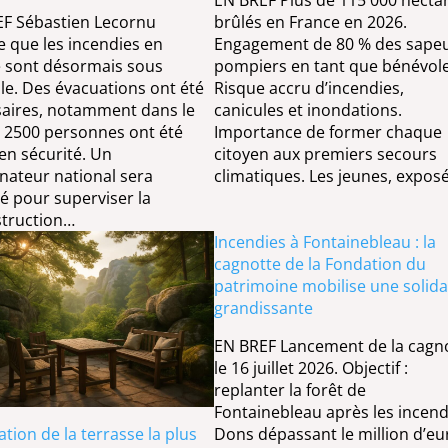
F Sébastien Lecornu
brûlés en France en 2026.
e que les incendies en
Engagement de 80 % des sapeu
 sont désormais sous
pompiers en tant que bénévole
le. Des évacuations ont été
Risque accru d’incendies,
aires, notamment dans le
canicules et inondations.
 2500 personnes ont été
Importance de former chaque
en sécurité. Un
citoyen aux premiers secours
nateur national sera
climatiques. Les jeunes, expos
 pour superviser la
struction…
Incendies à Fontainebleau : la
cagnotte de la Fondation du
patrimoine mobilise une solida
grandissante
EN BREF Lancement de la cagn
le 16 juillet 2026. Objectif :
replanter la forêt de
Fontainebleau après les incend
ation de la terrasse la plus
Dons dépassant le million d’eu