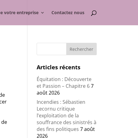
de votre entreprise
Contactez nous
Articles récents
Équitation : Découverte
et Passion – Chapitre 6
7
août 2026
 de
cer
Incendies : Sébastien
Lecornu critique
l’exploitation de la
e de
souffrance des sinistrés à
des fins politiques
7 août
2026