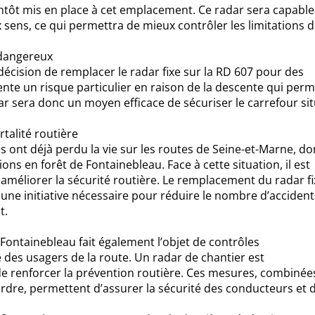
ntôt mis en place à cet emplacement. Ce radar sera capable
x sens, ce qui permettra de mieux contrôler les limitations 
dangereux
décision de remplacer le radar fixe sur la RD 607 pour des
sente un risque particulier en raison de la descente qui per
dar sera donc un moyen efficace de sécuriser le carrefour si
talité routière
s ont déjà perdu la vie sur les routes de Seine-et-Marne, do
ns en forêt de Fontainebleau. Face à cette situation, il est
méliorer la sécurité routière. Le remplacement du radar fi
une initiative nécessaire pour réduire le nombre d’accident
t.
 Fontainebleau fait également l’objet de contrôles
 des usagers de la route. Un radar de chantier est
de renforcer la prévention routière. Ces mesures, combinée
’ordre, permettent d’assurer la sécurité des conducteurs et 