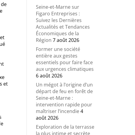
 de
Seine-et-Marne sur
de
Figaro Entreprises :
Suivez les Dernières
Actualités et Tendances
Économiques de la
met
Région
7 août 2026
tué
Former une société
entière aux gestes
essentiels pour faire face
nt
aux urgences climatiques
6 août 2026
xe
s et
Un mégot à l’origine d’un
départ de feu en forêt de
Seine-et-Marne :
intervention rapide pour
maîtriser l’incendie
4
s
août 2026
de
Exploration de la terrasse
la plus intime et secrète