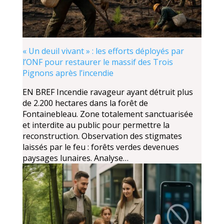
« Un deuil vivant » : les efforts déployés par
l’ONF pour restaurer le massif des Trois
Pignons après l’incendie
EN BREF Incendie ravageur ayant détruit plus
de 2.200 hectares dans la forêt de
Fontainebleau. Zone totalement sanctuarisée
et interdite au public pour permettre la
reconstruction. Observation des stigmates
laissés par le feu : forêts verdes devenues
paysages lunaires. Analyse…