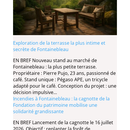
Exploration de la terrasse la plus intime et
secrète de Fontainebleau
EN BREF Nouveau stand au marché de
Fontainebleau : la plus petite terrasse.
Propriétaire : Pierre Pujo, 23 ans, passionné de
café. Stand unique : Pégaso APE, un tricycle
adapté pour le café. Conception du projet : une
décision impulsive…
Incendies à Fontainebleau : la cagnotte de la
Fondation du patrimoine mobilise une
solidarité grandissante
EN BREF Lancement de la cagnotte le 16 juillet
2026. Objectif : replanter la forêt de