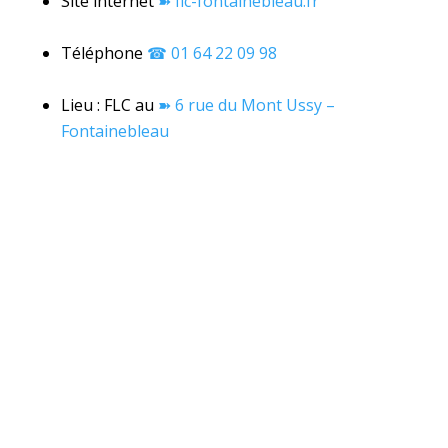
Site internet
➽
flc-fontainebleau.fr
Téléphone
☎ 01 64 22 09 98
Lieu : FLC au
➽
6 rue du Mont Ussy –
Fontainebleau