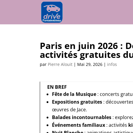
Paris en juin 2026 : 
activités gratuites d
par
Pierre Alouit
|
Mai 29, 2026
|
infos
EN BREF
Fête de la Musique
: concerts gratui
Expositions gratuites
: découvertes
œuvres de Jace.
Balades incontournables
: explorez
Événements familiaux
: activités
ki
Nuit Blanche
: animations artistique