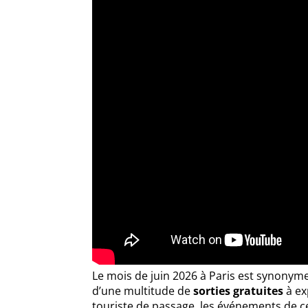
Le mois de juin 2026 à Paris est synonyme
d’une multitude de
sorties gratuites
à ex
touriste de passage, les événements de ce