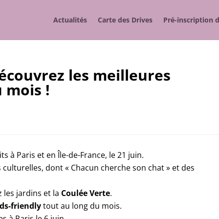
Actualités
Carte des Drives
Pré-inscription 
Découvrez les meilleures
u mois !
ts à Paris et en Île-de-France, le 21 juin.
 culturelles, dont « Chacun cherche son chat » et des
 les jardins et la
Coulée Verte
.
ds-friendly
tout au long du mois.
s à Paris le 6 juin.