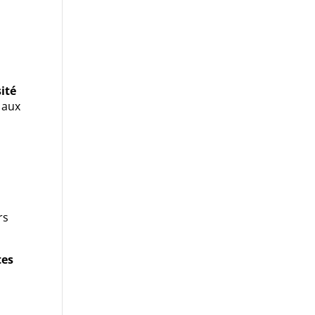
sité
 aux
rs
tes