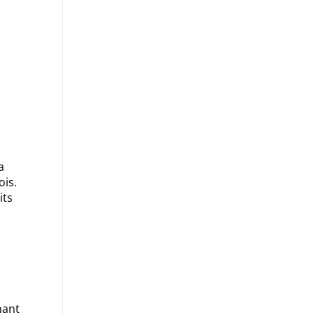
a
ois.
its
.
nant