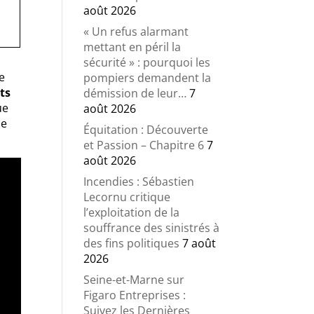
août 2026
« Un refus alarmant
mettant en péril la
sécurité » : pourquoi les
le
pompiers demandent la
ts
démission de leur…
7
ue
août 2026
de
Équitation : Découverte
et Passion – Chapitre 6
7
août 2026
Incendies : Sébastien
Lecornu critique
l’exploitation de la
souffrance des sinistrés à
des fins politiques
7 août
2026
Seine-et-Marne sur
Figaro Entreprises :
Suivez les Dernières