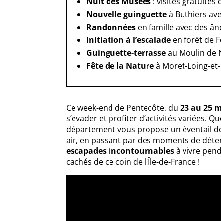
Nuit des Musées
: visites gratuite
Nouvelle guinguette
à Buthiers ave
Randonnées
en famille avec des âne
Initiation à l’escalade
en forêt de 
Guinguette-terrasse
au Moulin de 
Fête de la Nature
à Moret-Loing-et-
Ce week-end de Pentecôte, du
23 au 25 m
s’évader et profiter d’activités variées. Q
département vous propose un éventail de 
air, en passant par des moments de détent
escapades incontournables
à vivre pend
cachés de ce coin de l’Île-de-France !