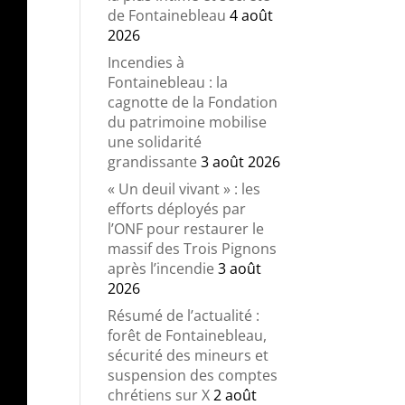
de Fontainebleau
4 août
2026
Incendies à
Fontainebleau : la
cagnotte de la Fondation
du patrimoine mobilise
une solidarité
grandissante
3 août 2026
« Un deuil vivant » : les
efforts déployés par
l’ONF pour restaurer le
massif des Trois Pignons
après l’incendie
3 août
2026
Résumé de l’actualité :
forêt de Fontainebleau,
sécurité des mineurs et
suspension des comptes
chrétiens sur X
2 août