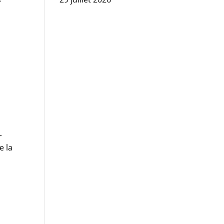
r
e la