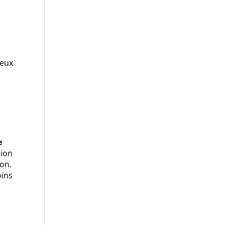
deux
e
tion
ion.
oins