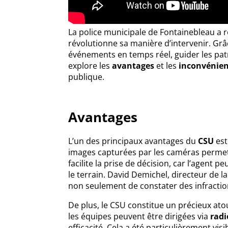
La police municipale de Fontainebleau a
révolutionne sa manière d’intervenir. Grâc
événements en temps réel, guider les patrou
explore les
avantages
et les
inconvénien
publique.
Avantages
L’un des principaux avantages du
CSU
est
images capturées par les caméras permette
facilite la prise de décision, car l’agent p
le terrain. David Demichel, directeur de l
non seulement de constater des infraction
De plus, le CSU constitue un précieux ato
les équipes peuvent être dirigées via
radi
efficacité. Cela a été particulièrement vis